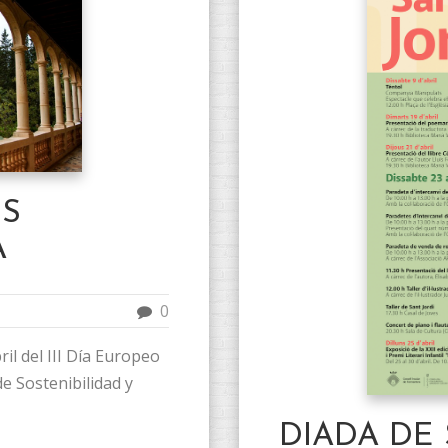
OS
A
0
il del III Día Europeo
e Sostenibilidad y
DIADA DE 