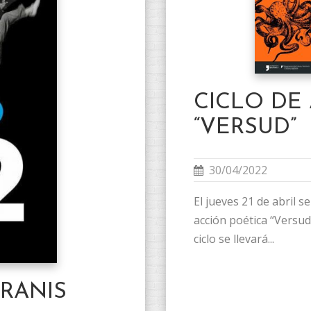
CICLO DE
“VERSUD”
30/04/2022
El jueves 21 de abril s
acción poética “Versud”
ciclo se llevará...
RRANIS