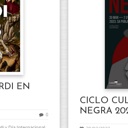
RDI EN
CICLO CU
NEGRA 20
0
rdi y Día Internacional