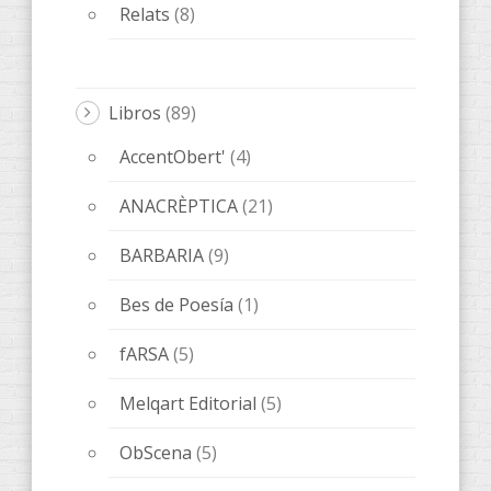
Relats
(8)
Libros
(89)
AccentObert'
(4)
ANACRÈPTICA
(21)
BARBARIA
(9)
Bes de Poesía
(1)
fARSA
(5)
Melqart Editorial
(5)
ObScena
(5)