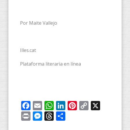
Por Maite Vallejo
Illes.cat
Plataforma literaria en línea
Facebook
Email
WhatsApp
LinkedIn
Pinterest
Copy
X
Link
Print
Messenger
Threads
Compartir