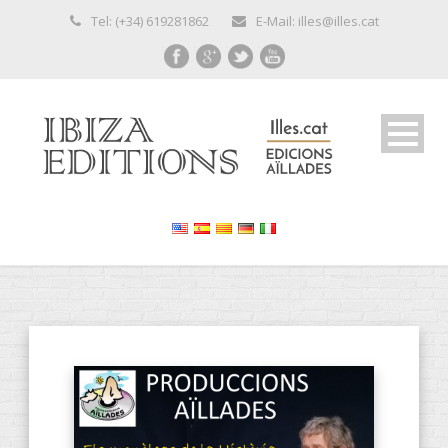
Tel: (+34) 619281862
E-Mail: illes@illes.cat