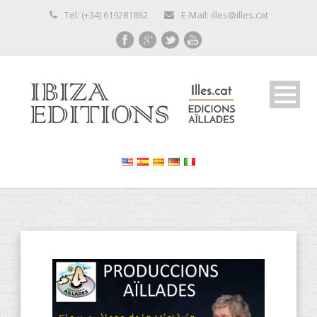
Tel: (+34) 619281862
E-Mail: illes@illes.cat