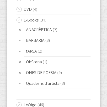
DVD
(4)
E-Books
(31)
ANACRÈPTICA
(7)
BARBARIA
(3)
fARSA
(2)
ObScena
(1)
ONES DE POESIA
(9)
Quaderns d'artista
(3)
LeOigo
(46)