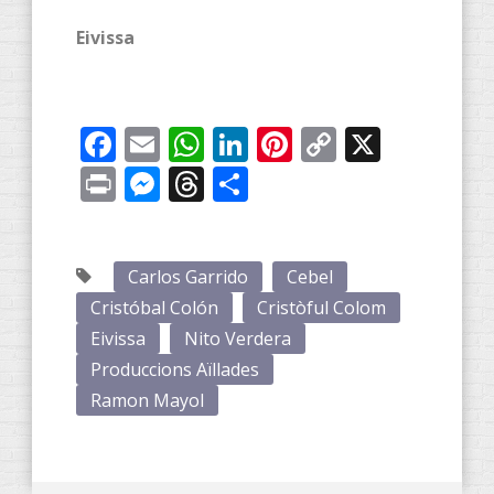
Eivissa
Facebook
Email
WhatsApp
LinkedIn
Pinterest
Copy
X
Link
Print
Messenger
Threads
Compartir
Carlos Garrido
Cebel
Cristóbal Colón
Cristòful Colom
Eivissa
Nito Verdera
Produccions Aïllades
Ramon Mayol