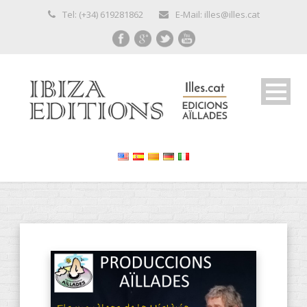
Tel: (+34) 619281862
E-Mail: illes@illes.cat