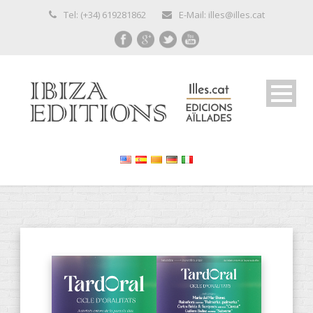
Tel: (+34) 619281862
E-Mail: illes@illes.cat