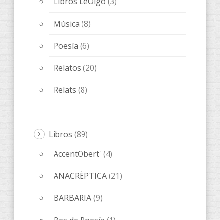
Libros LeOigo
(3)
Música
(8)
Poesía
(6)
Relatos
(20)
Relats
(8)
Libros
(89)
AccentObert'
(4)
ANACRÈPTICA
(21)
BARBARIA
(9)
Bes de Poesía
(1)