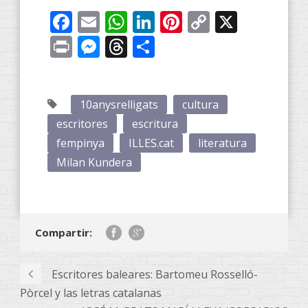
Facebook
Email
WhatsApp
LinkedIn
Pinterest
Copy
X
Link
Print
Messenger
Threads
Compartir
10anysrelligats
cultura
escritores
escritura
fempinya
ILLES.cat
literatura
Milan Kundera
Compartir:
Escritores baleares: Bartomeu Rosselló-
Pòrcel y las letras catalanas