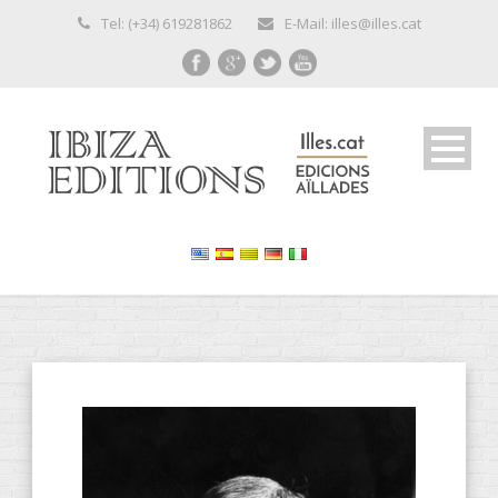
Tel: (+34) 619281862
E-Mail: illes@illes.cat