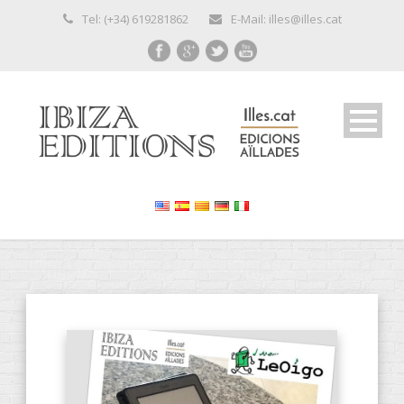
Tel: (+34) 619281862
E-Mail: illes@illes.cat