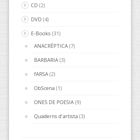
LeOigo
(46)
ILLOTS
(1)
Libros LeOigo
(3)
Música
(8)
Poesía
(6)
Relatos
(20)
Relats
(8)
Libros
(89)
AccentObert'
(4)