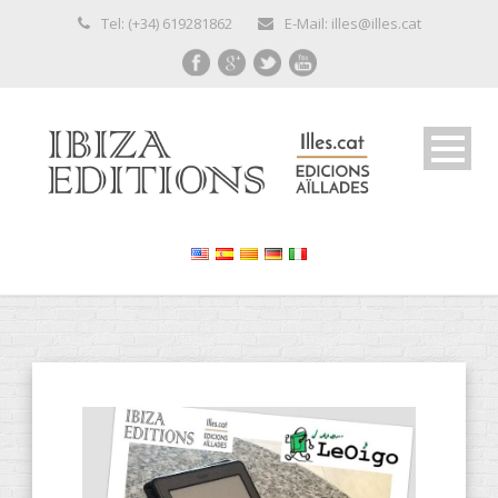
Tel: (+34) 619281862
E-Mail: illes@illes.cat