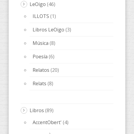
ANACRÈPTICA
(21)
BARBARIA
(9)
Bes de Poesía
(1)
fARSA
(5)
Melqart Editorial
(5)
ObScena
(5)
ONES DE POESIA
(15)
OTROS
(20)
QUADERNS D'ARTISTA
(3)