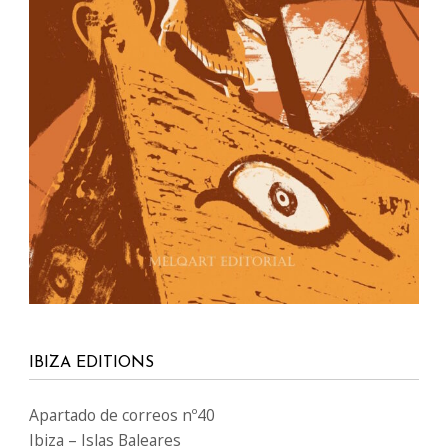
07800 España
info@ibizaeditions.com
illes@illes.cat
NUESTRAS WEBS
www.Ibiza-click.com
www.Ibiza-tickets.com
www.Ibizaeditions.com
www.tvclick.es
www.destaka.net
www.happy-travelling.es