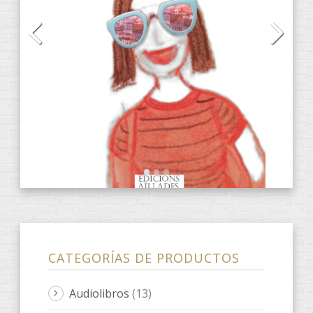
CD
(2)
DVD
(4)
E-Books
(31)
ANACRÈPTICA
(7)
BARBARIA
(3)
fARSA
(2)
ObScena
(1)
ONES DE POESIA
(9)
Quaderns d'artista
(3)