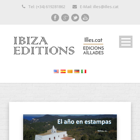
Tel: (+34) 619281862
E-Mail: illes@illes.cat