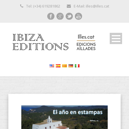
Tel: (+34) 619281862
E-Mail: illes@illes.cat