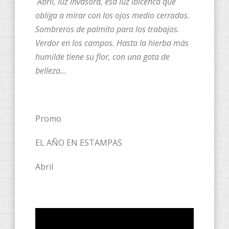
Abril, luz invasora, esa luz ibicenca que
obliga a mirar con los ojos medio cerrados.
Sombreros de palmito para los trabajos.
Verdor en los campos. Hasta la hierba más
humilde tiene su flor, con una gota de
belleza…
Promo
EL AÑO EN ESTAMPAS
Abril