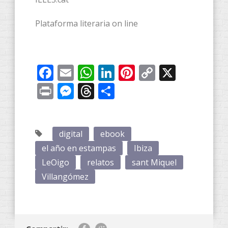
Plataforma literaria on line
Facebook
Email
WhatsApp
LinkedIn
Pinterest
Copy
X
Link
Print
Messenger
Threads
Compartir
digital
ebook
el año en estampas
Ibiza
LeOigo
relatos
sant Miquel
Villangómez