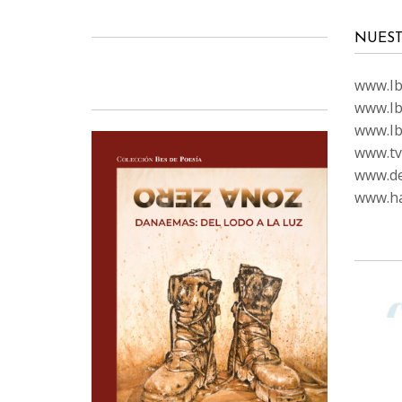
NUEST
www.Ibi
www.Ib
www.Ib
www.tvc
www.de
www.ha