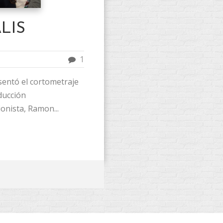
LIS
1
sentó el cortometraje
ducción
ionista, Ramon...