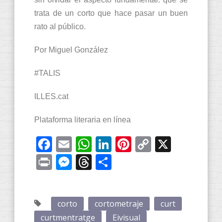
trata de un corto que hace pasar un buen
rato al público.
Por Miguel González
#TALIS
ILLES.cat
Plataforma literaria en línea
Facebook
Email
WhatsApp
LinkedIn
Pinterest
Copy
X
Link
Print
Messenger
Threads
Compartir
corto
cortometraje
curt
curtmentratge
Eivisual