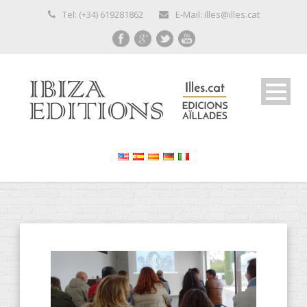
Tel: (+34) 619281862
E-Mail: illes@illes.cat