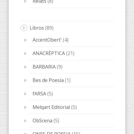
fARSA
(5)
Melqart Editorial
(5)
ObScena
(5)
ONES DE POESIA
(15)
OTROS
(20)
QUADERNS D'ARTISTA
(3)
Novedades editoriales
(68)
Sin categorizar
(1)
Tickets
(1)