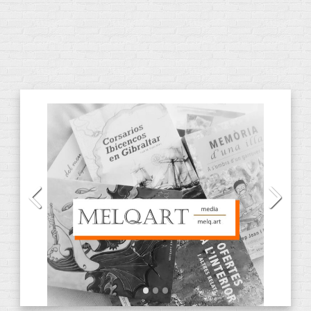
CATEGORÍAS DE PRODUCTOS
Audiolibros
(13)
CD
(2)
DVD
(4)
E-Books
(31)