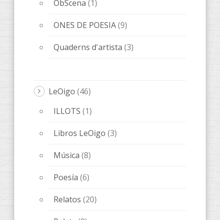
Música
(8)
Poesía
(6)
Relatos
(20)
Relats
(8)
Libros
(89)
AccentObert'
(4)
ANACRÈPTICA
(21)
BARBARIA
(9)
Bes de Poesía
(1)