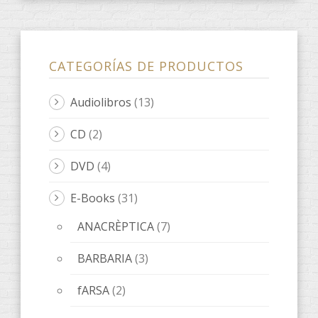
ANACRÈPTICA
(7)
BARBARIA
(3)
fARSA
(2)
ObScena
(1)
ONES DE POESIA
(9)
Quaderns d'artista
(3)
LeOigo
(46)
ILLOTS
(1)
Libros LeOigo
(3)