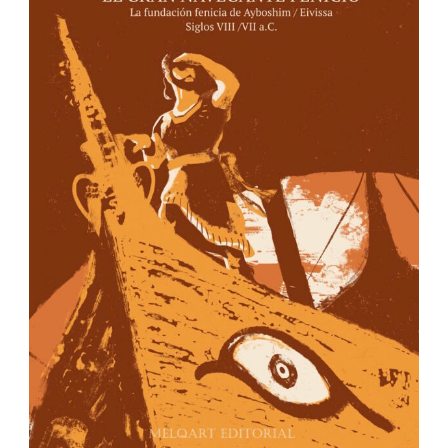
IBIZA EDITIONS
Apartado de correos nº40
Ibiza – Islas Baleares
07800 España
info@ibizaeditions.com
illes@illes.cat