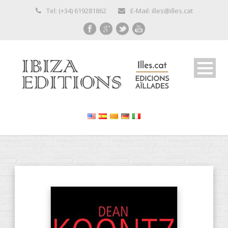
Tel: (+34) 619281862
E-Mail: illes@illes.cat