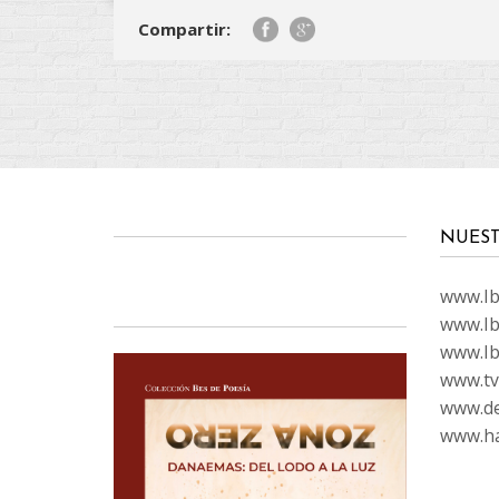
Compartir:
NUEST
www.Ibi
www.Ib
www.Ib
www.tvc
www.de
www.ha