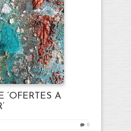
E ‘OFERTES A
’
0