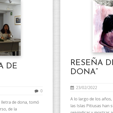
RESEÑA D
A DE
DONA”
23/02/2022
0
A lo largo de los años,
lletra de dona, tomó
las Islas Pitiusas han
so, de la
reivindicar y mostrar al.