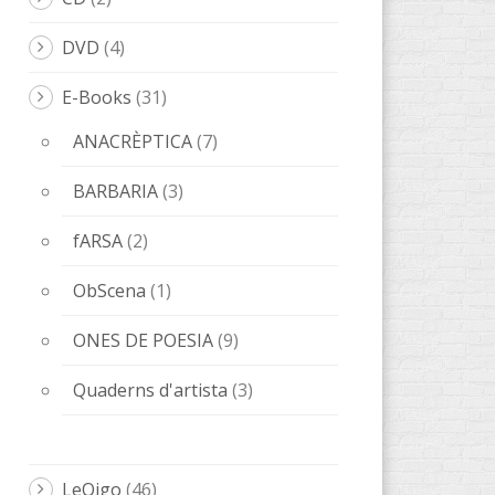
LeOigo
(46)
ILLOTS
(1)
Libros LeOigo
(3)
Música
(8)
Poesía
(6)
Relatos
(20)
Relats
(8)
Libros
(89)
AccentObert'
(4)