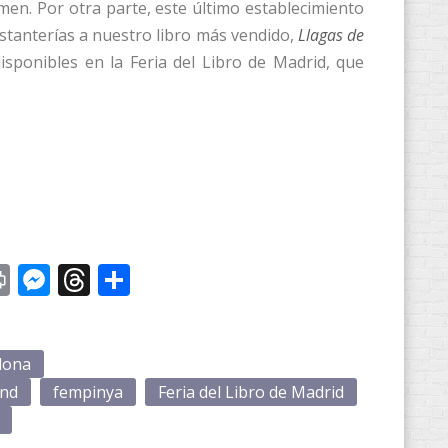
men. Por otra parte, este último establecimiento
tanterías a nuestro libro más vendido,
Llagas de
isponibles en la Feria del Libro de Madrid, que
st
y
Print
Messenger
Threads
Compartir
dona
and
fempinya
Feria del Libro de Madrid