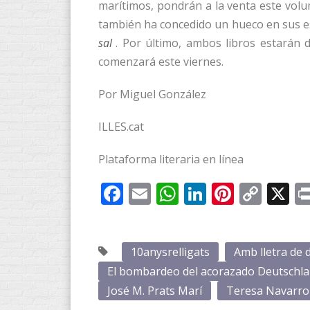
marítimos, pondrán a la venta este volu
también ha concedido un hueco en sus es
sal
. Por último, ambos libros estarán d
comenzará este viernes.
Por Miguel González
ILLES.cat
Plataforma literaria en línea
Facebook
Email
WhatsApp
LinkedIn
Pintere
Cop
X
Link
10anysrelligats
Amb lletra de 
El bombardeo del acorazado Deutschl
José M. Prats Marí
Teresa Navarro