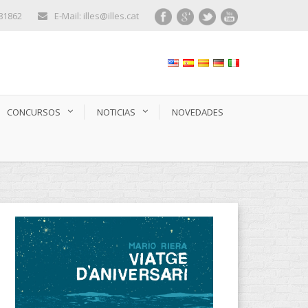
281862
E-Mail: illes@illes.cat
CONCURSOS
NOTICIAS
NOVEDADES
CATEGORÍAS DE PRODUCTOS
Audiolibros
(13)