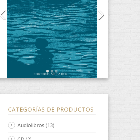
CD
(2)
DVD
(4)
E-Books
(31)
ANACRÈPTICA
(7)
BARBARIA
(3)
fARSA
(2)
ObScena
(1)
ONES DE POESIA
(9)
Quaderns d'artista
(3)