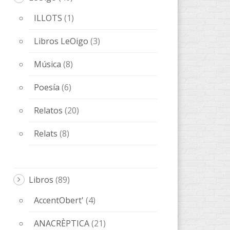
ANACRÈPTICA
(21)
BARBARIA
(9)
Bes de Poesía
(1)
fARSA
(5)
Melqart Editorial
(5)
ObScena
(5)
ONES DE POESIA
(15)
OTROS
(20)
QUADERNS D'ARTISTA
(3)