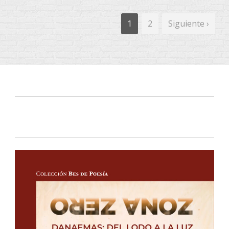
1
2
Siguiente ›