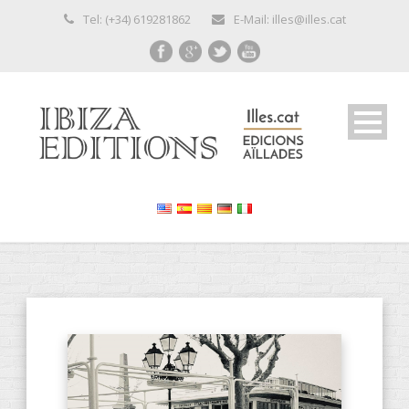
Tel: (+34) 619281862
E-Mail: illes@illes.cat