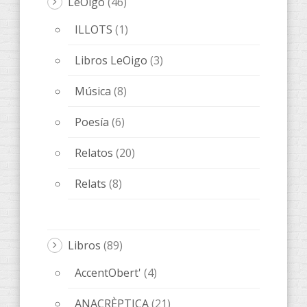
LeOigo
(46)
ILLOTS
(1)
Libros LeOigo
(3)
Música
(8)
Poesía
(6)
Relatos
(20)
Relats
(8)
Libros
(89)
AccentObert'
(4)
ANACRÈPTICA
(21)