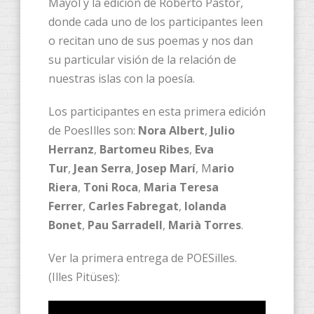
Mayol y la edición de Roberto Pastor,
donde cada uno de los participantes leen
o recitan uno de sus poemas y nos dan
su particular visión de la relación de
nuestras islas con la poesía.
Los participantes en esta primera edición
de PoesIlles son:
Nora Albert
,
Julio
Herranz
,
Bartomeu Ribes
,
Eva
Tur
,
Jean Serra
,
Josep Marí
, M
ario
Riera
,
Toni Roca
,
Maria Teresa
Ferrer
,
Carles Fabregat
,
Iolanda
Bonet
,
Pau Sarradell
,
Marià Torres
.
Ver la primera entrega de POESilles.
(Illes Pitüses):