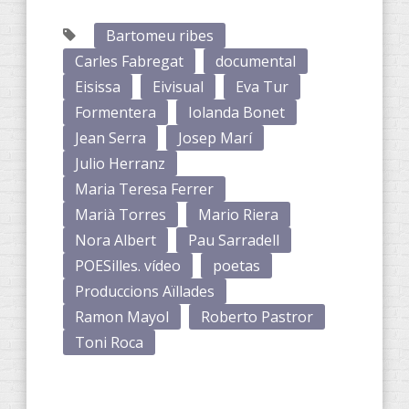
Bartomeu ribes
Carles Fabregat
documental
Eisissa
Eivisual
Eva Tur
Formentera
Iolanda Bonet
Jean Serra
Josep Marí
Julio Herranz
Maria Teresa Ferrer
Marià Torres
Mario Riera
Nora Albert
Pau Sarradell
POESilles. vídeo
poetas
Produccions Aïllades
Ramon Mayol
Roberto Pastror
Toni Roca