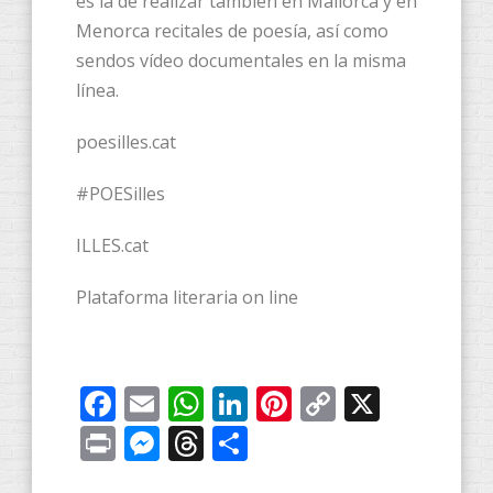
es la de realizar también en Mallorca y en
Menorca recitales de poesía, así como
sendos vídeo documentales en la misma
línea.
poesilles.cat
#POESilles
ILLES.cat
Plataforma literaria on line
Facebook
Email
WhatsApp
LinkedIn
Pinterest
Copy
X
Link
Print
Messenger
Threads
Compartir