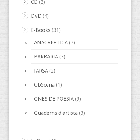
CD
(2)
DVD
(4)
E-Books
(31)
ANACRÈPTICA
(7)
BARBARIA
(3)
fARSA
(2)
ObScena
(1)
ONES DE POESIA
(9)
Quaderns d'artista
(3)