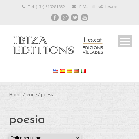
Tel: (+34) 619281862
E-Mail: illes@illes.cat
Home
/
leone
/ poesia
poesia