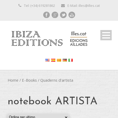
Tel: (+34) 619281862
E-Mail: illes@illes.cat
Home
/
E-Books
/
Quaderns d'artista
notebook ARTISTA