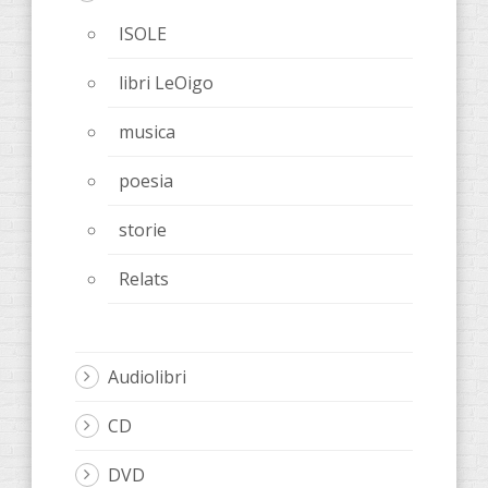
ISOLE
libri LeOigo
musica
poesia
storie
Relats
Audiolibri
CD
DVD