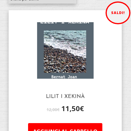
SALDI!
LILIT I XEKINÀ
11,50
€
12,00
€