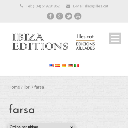
Tel: (+34) 619281862
E-Mail: illes@illes.cat
Home
/
libri
/ farsa
farsa