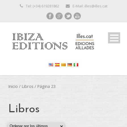
Tel: (+34) 619281862
E-Mail: illes@illes.cat
Inicio
/
Libros
/ Página 23
Libros