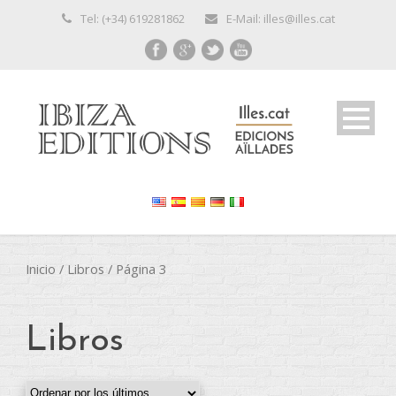
Tel: (+34) 619281862
E-Mail: illes@illes.cat
Inicio
/
Libros
/ Página 3
Libros