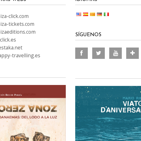
za-click.com
iza-tickets.com
izaeditions.com
SÍGUENOS
lick.es
staka.net
ppy-travelling.es