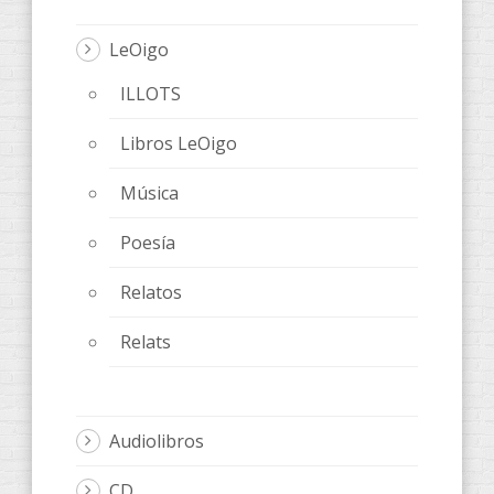
LeOigo
ILLOTS
Libros LeOigo
Música
Poesía
Relatos
Relats
Audiolibros
CD