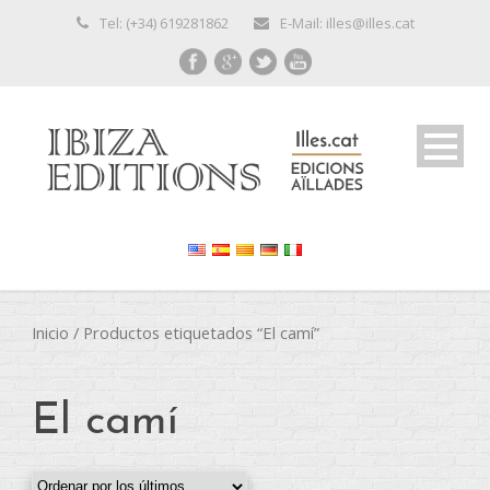
Tel: (+34) 619281862
E-Mail: illes@illes.cat
Inicio
/ Productos etiquetados “El camí”
El camí