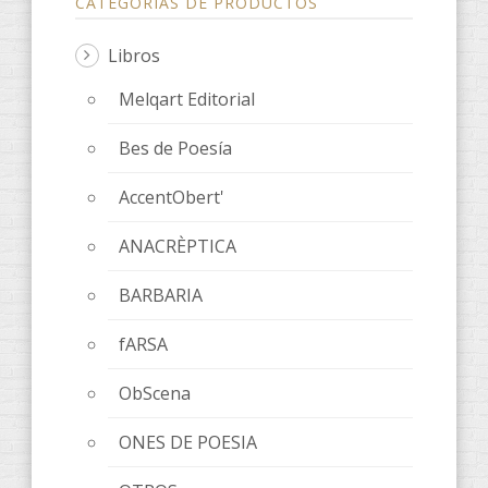
CATEGORÍAS DE PRODUCTOS
Libros
Melqart Editorial
Bes de Poesía
AccentObert'
ANACRÈPTICA
BARBARIA
fARSA
ObScena
ONES DE POESIA