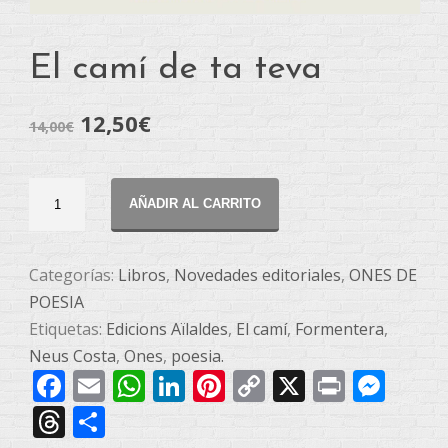
El camí de ta teva
12,50
€
14,00
€
El
AÑADIR AL CARRITO
camí
de
ta
Categorías:
Libros
,
Novedades editoriales
,
ONES DE
teva
POESIA
cantidad
Etiquetas:
Edicions Aïlaldes
,
El camí
,
Formentera
,
Neus Costa
,
Ones
,
poesia.
Facebook
Email
WhatsApp
LinkedIn
Pinterest
Copy
X
Print
Mes
Link
Threads
Compartir