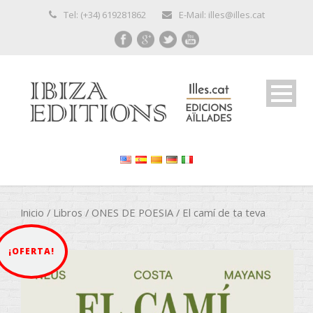
Tel: (+34) 619281862
E-Mail: illes@illes.cat
Inicio
/
Libros
/
ONES DE POESIA
/ El camí de ta teva
¡OFERTA!