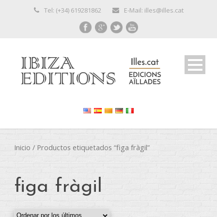
Tel: (+34) 619281862
E-Mail: illes@illes.cat
Inicio
/ Productos etiquetados “figa fràgil”
figa fràgil