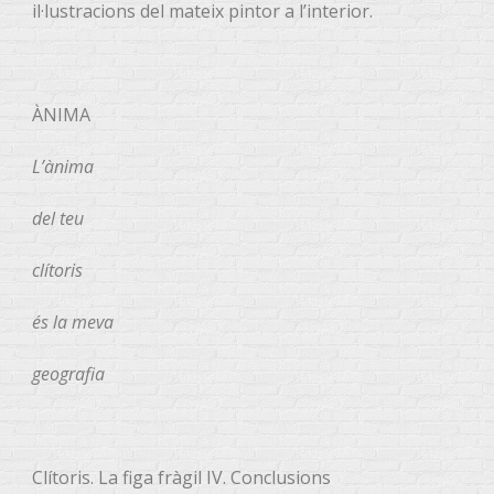
il·lustracions del mateix pintor a l’interior.
ÀNIMA
L’ànima
del teu
clítoris
és la meva
geografia
Clítoris. La figa fràgil IV. Conclusions