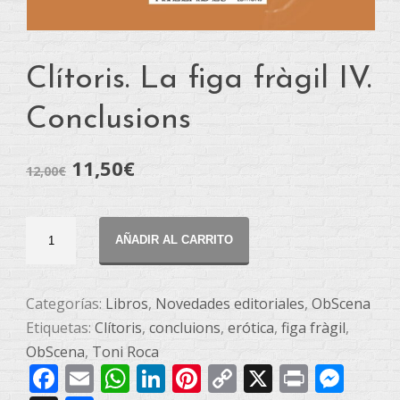
Clítoris. La figa fràgil IV.
Conclusions
11,50
€
12,00
€
Clítoris.
AÑADIR AL CARRITO
La
figa
fràgil
Categorías:
Libros
,
Novedades editoriales
,
ObScena
IV.
Etiquetas:
Clítoris
,
concluions
,
erótica
,
figa fràgil
,
Conclusions
ObScena
,
Toni Roca
Facebook
Email
WhatsApp
LinkedIn
Pinterest
Copy
X
Print
Mes
cantidad