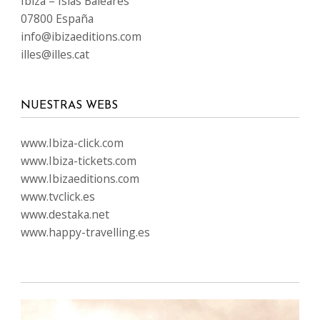
Ibiza – Islas Baleares
07800 España
info@ibizaeditions.com
illes@illes.cat
NUESTRAS WEBS
www.Ibiza-click.com
www.Ibiza-tickets.com
www.Ibizaeditions.com
www.tvclick.es
www.destaka.net
www.happy-travelling.es