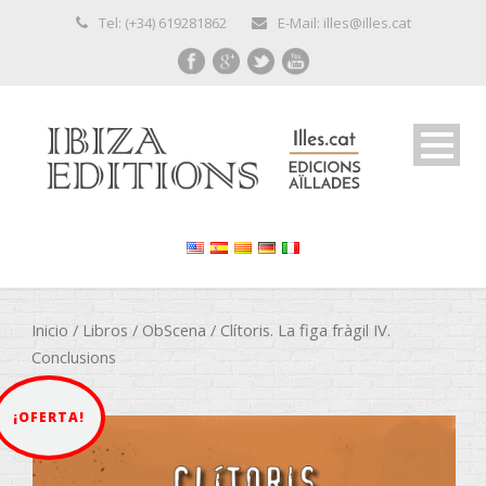
Tel: (+34) 619281862
E-Mail: illes@illes.cat
Inicio
/
Libros
/
ObScena
/ Clítoris. La figa fràgil IV.
Conclusions
¡OFERTA!