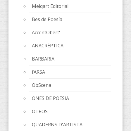
Melqart Editorial
Bes de Poesía
AccentObert'
ANACRÈPTICA
BARBARIA
fARSA
ObScena
ONES DE POESIA
OTROS
QUADERNS D'ARTISTA