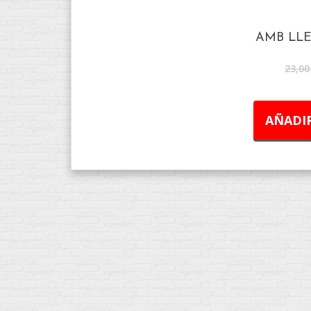
AMB LL
23,00
AÑADIR