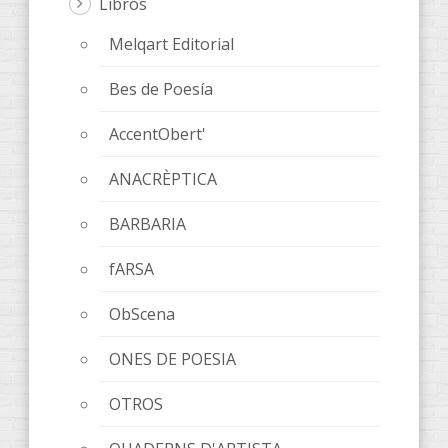
Libros
Melqart Editorial
Bes de Poesía
AccentObert'
ANACRÈPTICA
BARBARIA
fARSA
ObScena
ONES DE POESIA
OTROS