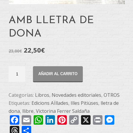
AMB LLETRA DE
DONA
22,50
€
23,00
€
AMB
AÑADIR AL CARRITO
LLETRA
DE
DONA
Categorías:
Libros
,
Novedades editoriales
,
OTROS
cantidad
Etiquetas:
Edicions AÏllades
,
Illes Pitiüses
,
lletra de
dona
,
llibre
,
Victorina Ferrer Saldaña
Facebook
Email
WhatsApp
LinkedIn
Pinterest
Copy
X
Print
Mes
Link
Threads
Compartir