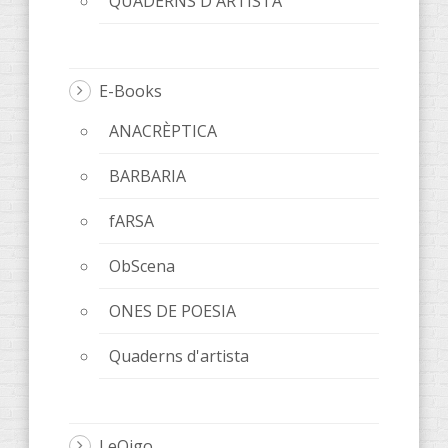
QUADERNS D'ARTISTA
E-Books
ANACRÈPTICA
BARBARIA
fARSA
ObScena
ONES DE POESIA
Quaderns d'artista
LeOigo