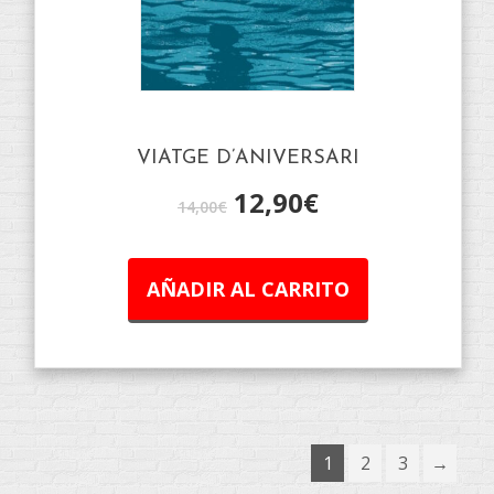
VIATGE D’ANIVERSARI
12,90
€
14,00
€
AÑADIR AL CARRITO
1
2
3
→