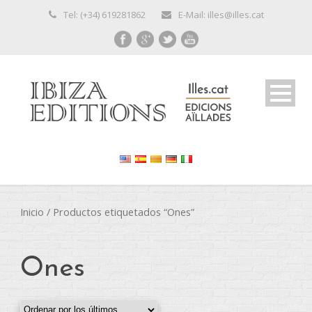
Tel: (+34) 619281862
E-Mail: illes@illes.cat
Inicio
/ Productos etiquetados “Ones”
Ones