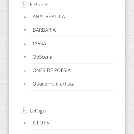
E-Books
ANACRÈPTICA
BARBARIA
fARSA
ObScena
ONES DE POESIA
Quaderns d'artista
LeOigo
ILLOTS