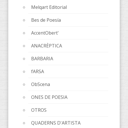
Melqart Editorial
Bes de Poesía
AccentObert'
ANACRÈPTICA
BARBARIA
fARSA
ObScena
ONES DE POESIA
OTROS
QUADERNS D'ARTISTA