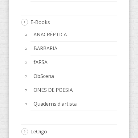
E-Books
ANACRÈPTICA
BARBARIA
fARSA
ObScena
ONES DE POESIA
Quaderns d'artista
LeOigo