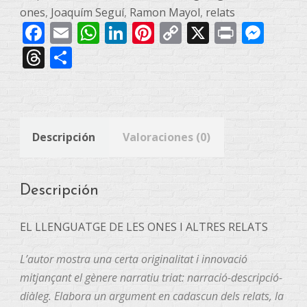
ALTRES
ones
,
Joaquím Seguí
,
Ramon Mayol
,
relats
Facebook
Email
WhatsApp
LinkedIn
Pinterest
Copy
X
Print
Mes
RELATS
cantidad
Link
Threads
Compartir
Descripción
Valoraciones (0)
Descripción
EL LLENGUATGE DE LES ONES I ALTRES RELATS
L’autor mostra una certa originalitat i innovació
mitjançant el gènere narratiu triat: narració-descripció-
diàleg. Elabora un argument en cadascun dels relats, la