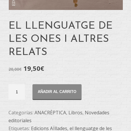
EL LLENGUATGE DE
LES ONES I ALTRES
RELATS
19,50
€
20,00
€
EL
AÑADIR AL CARRITO
LLENGUATGE
DE
LES
Categorías:
ANACRÈPTICA
,
Libros
,
Novedades
ONES
editoriales
I
Etiquetas:
Edicions AÏllades
,
el llenguatge de les