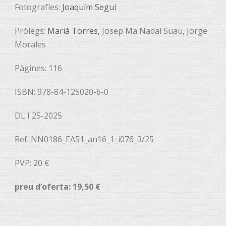
Fotografíes:
Joaquím Seguí
Pròlegs:
Marià Torres,
Josep Ma Nadal Suau, Jorge
Morales
Pàgines: 116
ISBN: 978-84-125020-6-0
DL I 25-2025
Ref. NN0186_EA51_an16_1_i076_3/25
PVP: 20 €
preu d’oferta: 19,50 €