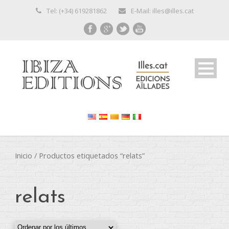
Tel: (+34) 619281862
E-Mail: illes@illes.cat
Inicio
/ Productos etiquetados “relats”
relats