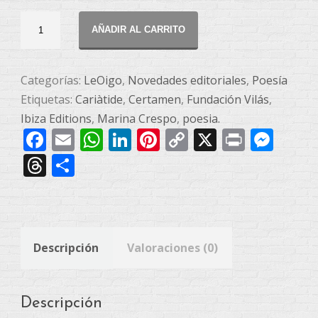
LeOigo:
AÑADIR AL CARRITO
CARIÀTIDE
cantidad
Categorías:
LeOigo
,
Novedades editoriales
,
Poesía
Etiquetas:
Cariàtide
,
Certamen
,
Fundación Vilás
,
Ibiza Editions
,
Marina Crespo
,
poesia.
Facebook
Email
WhatsApp
LinkedIn
Pinterest
Copy
X
Print
Mes
Link
Threads
Compartir
Descripción
Valoraciones (0)
Descripción