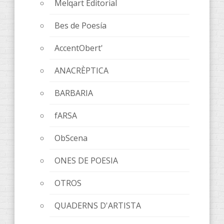
Melqart Editorial
Bes de Poesía
AccentObert'
ANACRÈPTICA
BARBARIA
fARSA
ObScena
ONES DE POESIA
OTROS
QUADERNS D'ARTISTA