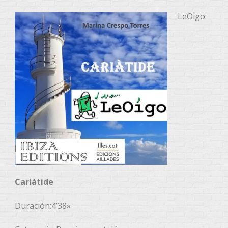
LeOigo:
Cariàtide
Duración:4’38»