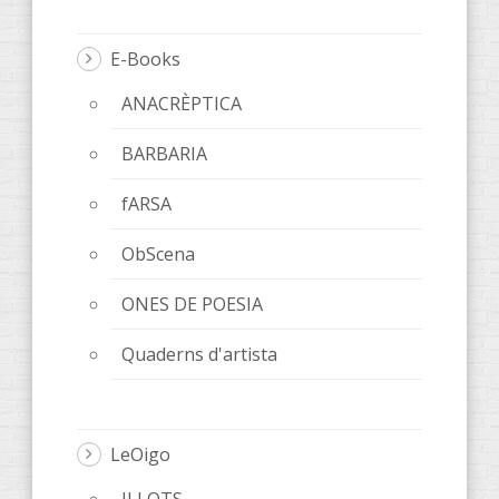
E-Books
ANACRÈPTICA
BARBARIA
fARSA
ObScena
ONES DE POESIA
Quaderns d'artista
LeOigo
ILLOTS