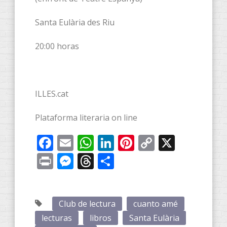
Santa Eulària des Riu
20:00 horas
ILLES.cat
Plataforma literaria on line
Facebook
Email
WhatsApp
LinkedIn
Pinterest
Copy
X
Link
Print
Messenger
Threads
Compartir
Club de lectura
cuanto amé
lecturas
libros
Santa Eulària