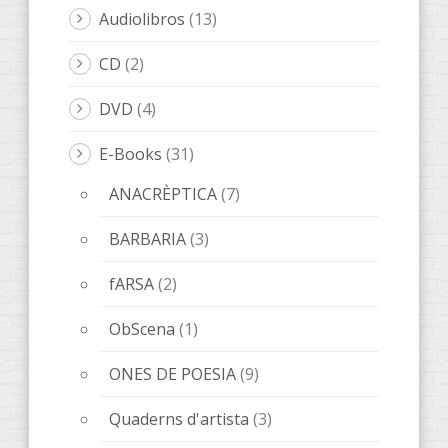
LeOigo
(46)
ILLOTS
(1)
Libros LeOigo
(3)
Música
(8)
Poesía
(6)
Relatos
(20)
Relats
(8)
Libros
(89)