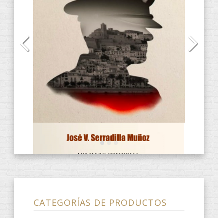
Audiolibros
(13)
CD
(2)
DVD
(4)
E-Books
(31)
ANACRÈPTICA
(7)
BARBARIA
(3)
fARSA
(2)
ObScena
(1)
ONES DE POESIA
(9)
Quaderns d'artista
(3)