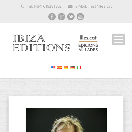
Tel: (+34) 619281862
E-Mail: illes@illes.cat