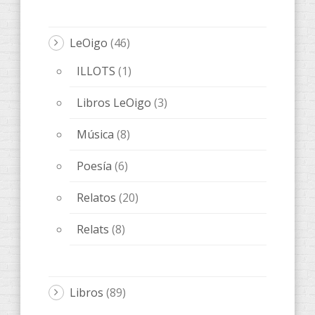
AccentObert'
(4)
ANACRÈPTICA
(21)
BARBARIA
(9)
Bes de Poesía
(1)
fARSA
(5)
Melqart Editorial
(5)
ObScena
(5)
ONES DE POESIA
(15)
OTROS
(20)
QUADERNS D'ARTISTA
(3)