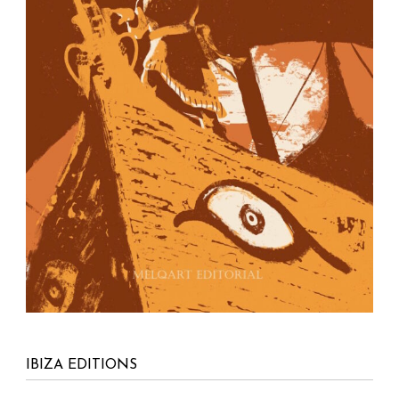
Apartado de correos nº40
Ibiza – Islas Baleares
07800 España
info@ibizaeditions.com
illes@illes.cat
NUESTRAS WEBS
www.Ibiza-click.com
www.Ibiza-tickets.com
www.Ibizaeditions.com
www.tvclick.es
www.destaka.net
www.happy-travelling.es