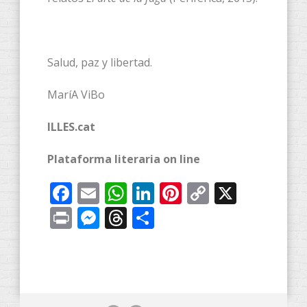
Salud, paz y libertad.
MaríA ViBo
ILLES.cat
Plataforma literaria on line
Facebook
Email
WhatsApp
LinkedIn
Pinterest
Copy
X
Link
Print
Messenger
Threads
Compartir