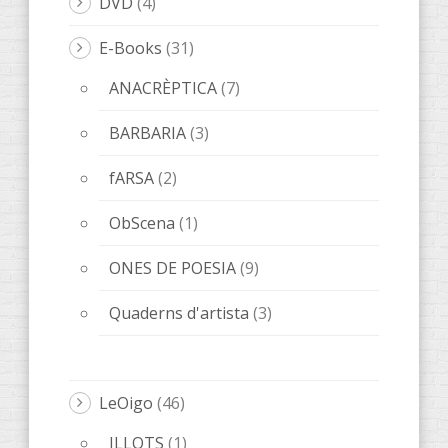
DVD
(4)
E-Books
(31)
ANACRÈPTICA
(7)
BARBARIA
(3)
fARSA
(2)
ObScena
(1)
ONES DE POESIA
(9)
Quaderns d'artista
(3)
LeOigo
(46)
ILLOTS
(1)