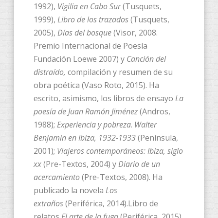
1992),
Vigilia en Cabo Sur
(Tusquets,
1999),
Libro de los trazados
(Tusquets,
2005),
Días del bosque
(Visor, 2008.
Premio Internacional de Poesía
Fundación Loewe 2007) y
Canción del
distraído,
compilación y resumen de su
obra poética (Vaso Roto, 2015). Ha
escrito, asimismo, los libros de ensayo
La
poesía de Juan Ramón Jiménez
(Andros,
1988);
Experiencia y pobreza
.
Walter
Benjamin en Ibiza, 1932-1933
(Península,
2001);
Viajeros contemporáneos: Ibiza, siglo
xx
(Pre-Textos, 2004) y
Diario de un
acercamiento
(Pre-Textos, 2008). Ha
publicado la novela
Los
extraños
(Periférica, 2014).Libro de
relatos
El arte de la fuga
(Periférica, 2015).