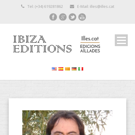
Tel: (+34) 619281862
E-Mail: illes@illes.cat