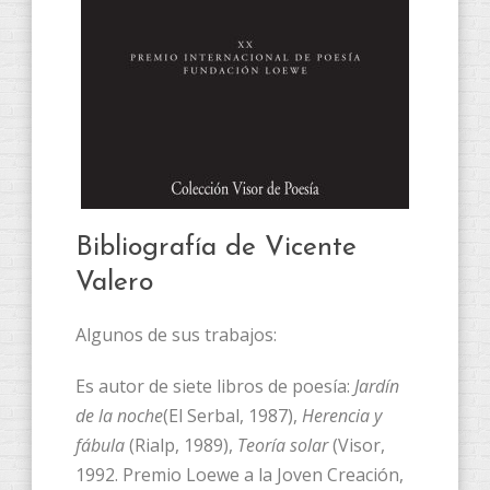
Bibliografía de Vicente
Valero
Algunos de sus trabajos:
Es autor de siete libros de poesía:
Jardín
de la noche
(El Serbal, 1987),
Herencia y
fábula
(Rialp, 1989),
Teoría solar
(Visor,
1992. Premio Loewe a la Joven Creación,