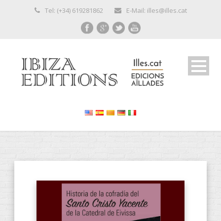
Tel: (+34) 619281862
E-Mail: illes@illes.cat