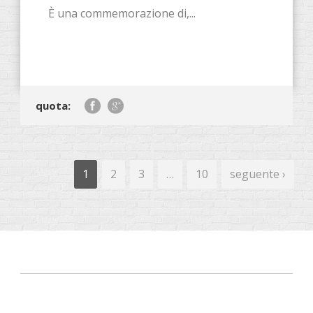
È una commemorazione di,...
quota:
1
2
3
…
10
seguente ›