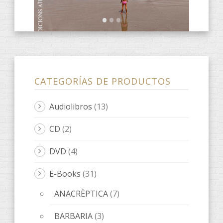
fARSA
(2)
ObScena
(1)
ONES DE POESIA
(9)
Quaderns d'artista
(3)
LeOigo
(46)
ILLOTS
(1)
Libros LeOigo
(3)
Música
(8)
Poesía
(6)