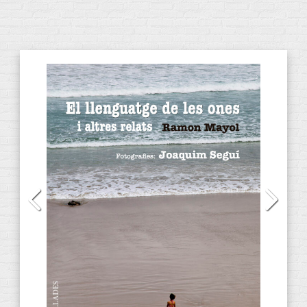
CATEGORÍAS DE PRODUCTOS
Audiolibros
(13)
CD
(2)
DVD
(4)
E-Books
(31)
ANACRÈPTICA
(7)
BARBARIA
(3)