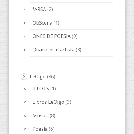
Relatos
(20)
Relats
(8)
Libros
(89)
AccentObert'
(4)
ANACRÈPTICA
(21)
BARBARIA
(9)
Bes de Poesía
(1)
fARSA
(5)
Melqart Editorial
(5)