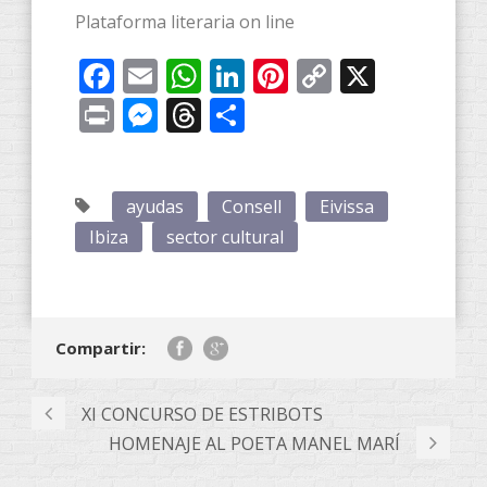
Plataforma literaria on line
Facebook
Email
WhatsApp
LinkedIn
Pinterest
Copy
X
Link
Print
Messenger
Threads
Compartir
ayudas
Consell
Eivissa
Ibiza
sector cultural
Compartir:
XI CONCURSO DE ESTRIBOTS
HOMENAJE AL POETA MANEL MARÍ