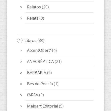
ObScena
(5)
ONES DE POESIA
(15)
OTROS
(20)
QUADERNS D'ARTISTA
(3)
Novedades editoriales
(68)
Sin categorizar
(1)
Tickets
(1)