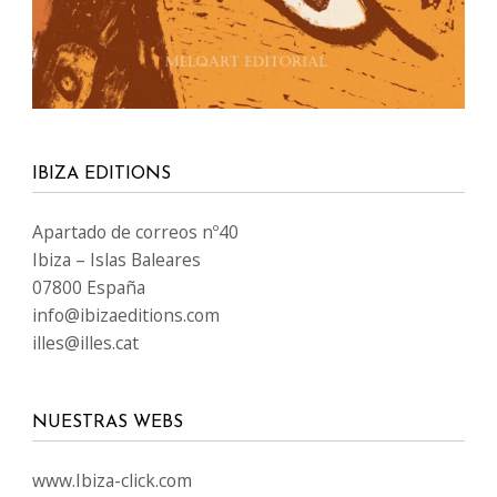
www.Ibiza-tickets.com
www.Ibizaeditions.com
www.tvclick.es
www.destaka.net
www.happy-travelling.es
IDIOMAS
SÍGUENOS