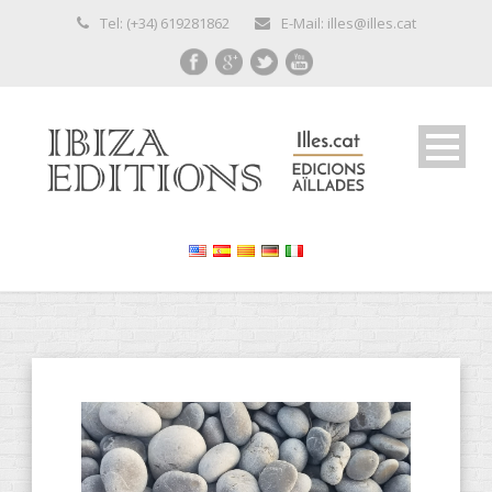
Tel: (+34) 619281862
E-Mail: illes@illes.cat