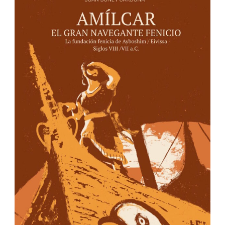
IBIZA EDITIONS
Apartado de correos nº40
Ibiza – Islas Baleares
07800 España
info@ibizaeditions.com
illes@illes.cat
NUESTRAS WEBS
www.Ibiza-click.com