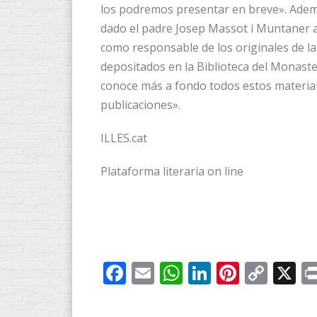
los podremos presentar en breve». Ademá
dado el padre Josep Massot i Muntaner ae
como responsable de los originales de l
depositados en la Biblioteca del Monaste
conoce más a fondo todos estos material
publicaciones».
ILLES.cat
Plataforma literaria on line
Facebook
Email
WhatsApp
LinkedIn
Pintere
Cop
X
Link