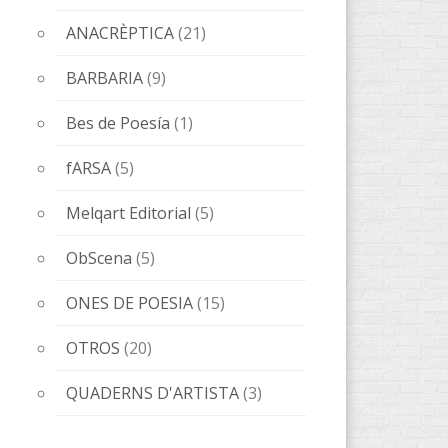
ANACRÈPTICA
(21)
BARBARIA
(9)
Bes de Poesía
(1)
fARSA
(5)
Melqart Editorial
(5)
ObScena
(5)
ONES DE POESIA
(15)
OTROS
(20)
QUADERNS D'ARTISTA
(3)