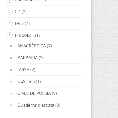
CD
(2)
DVD
(4)
E-Books
(31)
ANACRÈPTICA
(7)
BARBARIA
(3)
fARSA
(2)
ObScena
(1)
ONES DE POESIA
(9)
Quaderns d'artista
(3)