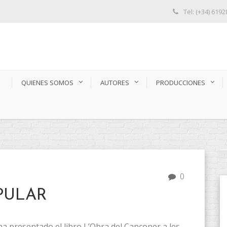
Tel: (+34) 619
S
QUIENES SOMOS
AUTORES
PRODUCCIONES
0
PULAR
ha presentado el libro L’Obra del Cançoner a les