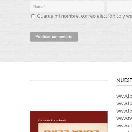
Guarda mi nombre, correo electrónico y w
NUEST
www.Ibi
www.Ib
www.Ib
www.tvc
www.de