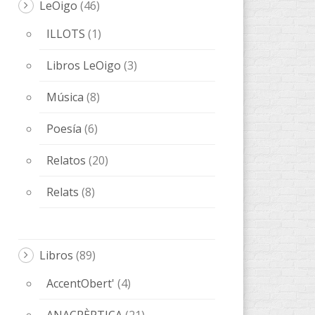
ANACRÈPTICA
(21)
BARBARIA
(9)
Bes de Poesía
(1)
fARSA
(5)
Melqart Editorial
(5)
ObScena
(5)
ONES DE POESIA
(15)
OTROS
(20)
QUADERNS D'ARTISTA
(3)