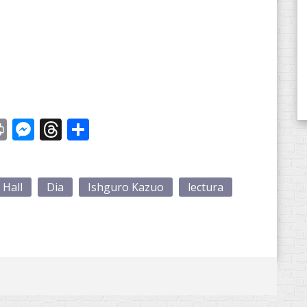
st
y
Print
Messenger
Threads
Compartir
 Hall
Dia
Ishguro Kazuo
lectura