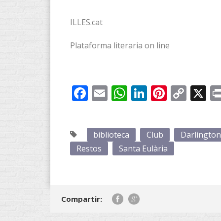
ILLES.cat
Plataforma literaria on line
Facebook
Email
WhatsApp
LinkedIn
Pintere
Cop
X
Link
biblioteca
Club
Darlington
Restos
Santa Eulària
Compartir: