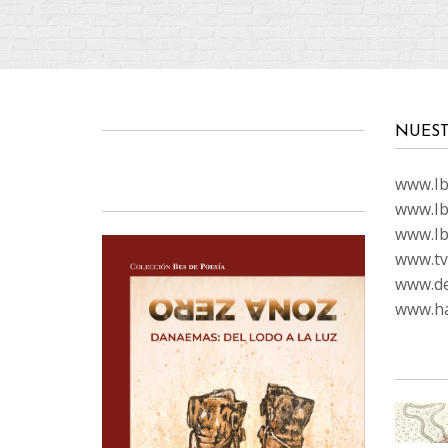
NUEST
www.Ibi
www.Ib
www.Ib
www.tvc
www.de
www.ha