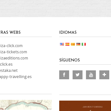
RAS WEBS
IDIOMAS
za-click.com
iza-tickets.com
izaeditions.com
SÍGUENOS
lick.es
staka.net
ppy-travelling.es