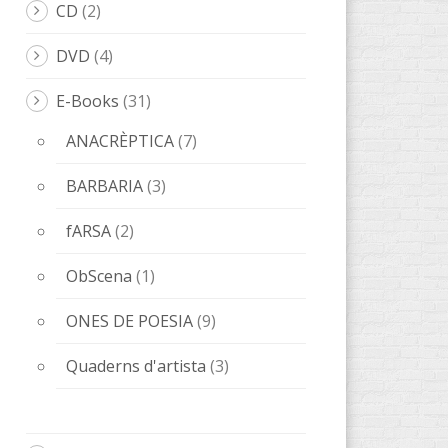
LeOigo
(46)
ILLOTS
(1)
Libros LeOigo
(3)
Música
(8)
Poesía
(6)
Relatos
(20)
Relats
(8)
Libros
(89)
AccentObert'
(4)