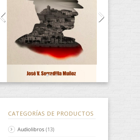
CD
(2)
DVD
(4)
E-Books
(31)
ANACRÈPTICA
(7)
BARBARIA
(3)
fARSA
(2)
ObScena
(1)
ONES DE POESIA
(9)
Quaderns d'artista
(3)