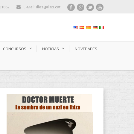
281862
E-Mail: illes@illes.cat
CONCURSOS
NOTICIAS
NOVEDADES
CATEGORÍAS DE PRODUCTOS
Audiolibros
(13)