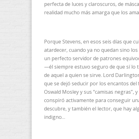
perfecta de luces y claroscuros, de másc
realidad mucho más amarga que los amab
Porque Stevens, en esos seis días que c
atardecer, cuando ya no quedan sino los 
un perfecto servidor de patrones equivoc
—él siempre estuvo seguro de que sí lo t
de aquel a quien se sirve. Lord Darlingto
que se dejó seducir por los encantos del
Oswald Mosley y sus “camisas negras”, y
conspiró activamente para conseguir una
descubre, y también el lector, que hay a
indigno…