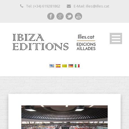
Tel: (+34) 619281862
E-Mail: illes@illes.cat