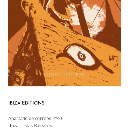
07800 España
info@ibizaeditions.com
illes@illes.cat
NUESTRAS WEBS
www.Ibiza-click.com
www.Ibiza-tickets.com
www.Ibizaeditions.com
www.tvclick.es
www.destaka.net
www.happy-travelling.es