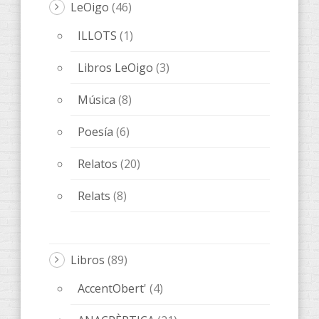
ANACRÈPTICA
(21)
BARBARIA
(9)
Bes de Poesía
(1)
fARSA
(5)
Melqart Editorial
(5)
ObScena
(5)
ONES DE POESIA
(15)
OTROS
(20)
QUADERNS D'ARTISTA
(3)