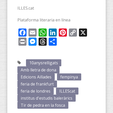
ILLES.cat
Plataforma literaria en línea
Facebook
Email
WhatsApp
LinkedIn
Pinterest
Copy
X
Link
Print
Messenger
Threads
Compartir
10anysrelligats
Amb lletra de dona
Edicions Aïllades
fempinya
feria de frankfurt
feria de londres
ILLEScat
institus d'estudis baleràrics
Tir de pedra en la fosca