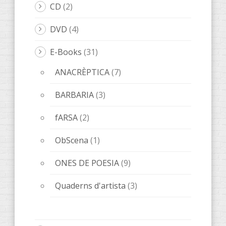
LeOigo
(46)
ILLOTS
(1)
Libros LeOigo
(3)
Música
(8)
Poesía
(6)
Relatos
(20)
Relats
(8)
Libros
(89)
AccentObert'
(4)