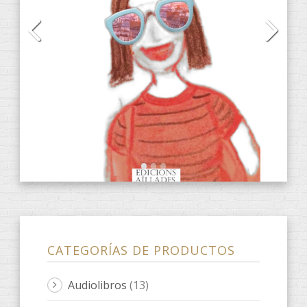
CD
(2)
DVD
(4)
E-Books
(31)
ANACRÈPTICA
(7)
BARBARIA
(3)
fARSA
(2)
ObScena
(1)
ONES DE POESIA
(9)
Quaderns d'artista
(3)