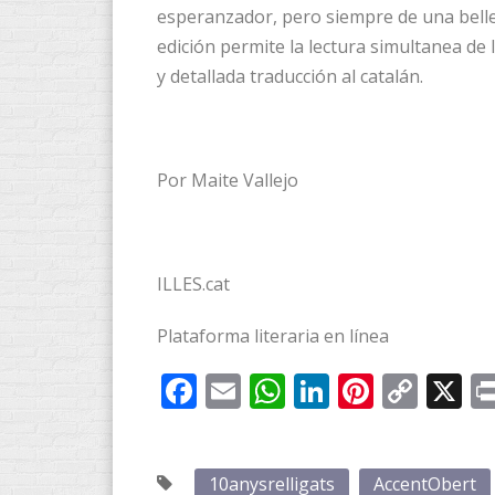
esperanzador, pero siempre de una belle
edición permite la lectura simultanea de 
y detallada traducción al catalán.
Por Maite Vallejo
ILLES.cat
Plataforma literaria en línea
Facebook
Email
WhatsApp
LinkedIn
Pintere
Cop
X
Link
10anysrelligats
AccentObert