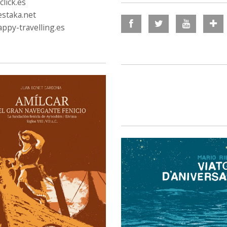
lick.es
staka.net
ppy-travelling.es