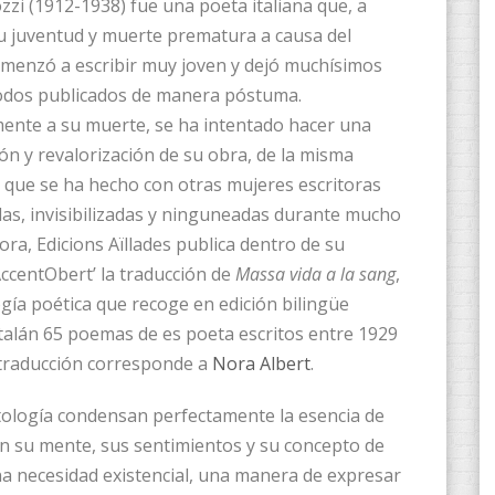
zzi (1912-1938) fue una poeta italiana que, a
u juventud y muerte prematura a causa del
comenzó a escribir muy joven y dejó muchísimos
odos publicados de manera póstuma.
ente a su muerte, se ha intentado hacer una
ón y revalorización de su obra, de la misma
que se ha hecho con otras mujeres escritoras
as, invisibilizadas y ninguneadas durante mucho
ora, Edicions Aïllades publica dentro de su
AccentObert’ la traducción de
Massa vida a la sang
,
gía poética que recoge en edición bilingüe
atalán 65 poemas de es poeta escritos entre 1929
 traducción corresponde a
Nora Albert
.
ología condensan perfectamente la esencia de
en su mente, sus sentimientos y su concepto de
una necesidad existencial, una manera de expresar