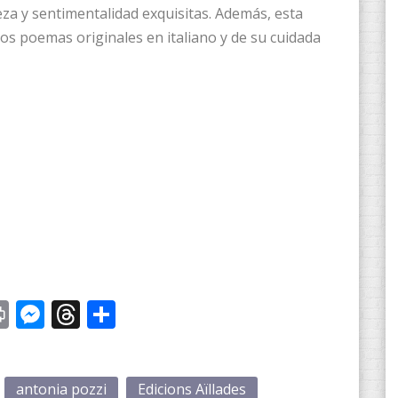
za y sentimentalidad exquisitas. Además, esta
los poemas originales en italiano y de su cuidada
st
y
Print
Messenger
Threads
Compartir
antonia pozzi
Edicions Aïllades