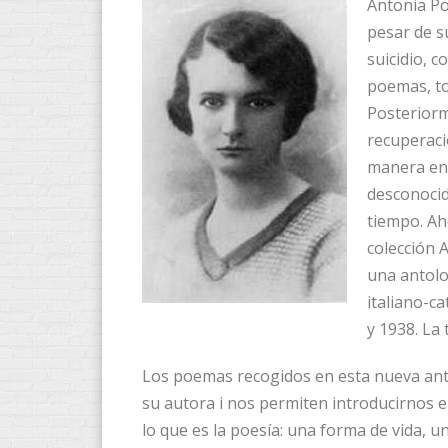
Antonia Po
pesar de s
suicidio, 
poemas, t
Posteriorm
recuperaci
manera en 
desconocid
tiempo. Ah
colección 
una antolo
italiano-c
y 1938. La
Los poemas recogidos en esta nueva ant
su autora i nos permiten introducirnos 
lo que es la poesía: una forma de vida, 