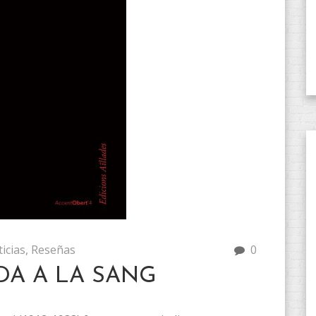
icias
,
Reseñas
0
DA A LA SANG