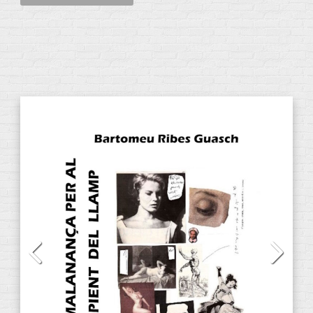
CATEGORÍAS DE PRODUCTOS
Audiolibros
(13)
CD
(2)
DVD
(4)
E-Books
(31)