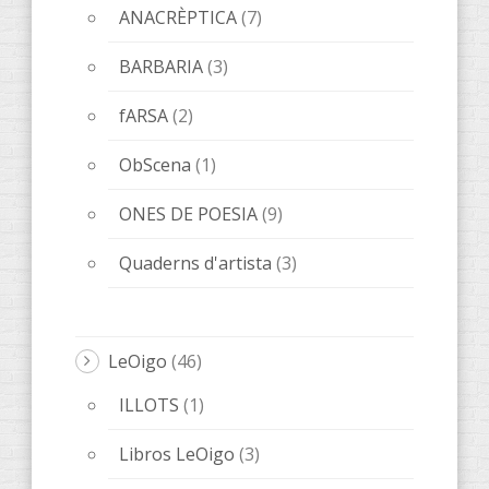
Música
(8)
Poesía
(6)
Relatos
(20)
Relats
(8)
Libros
(89)
AccentObert'
(4)
ANACRÈPTICA
(21)
BARBARIA
(9)
Bes de Poesía
(1)