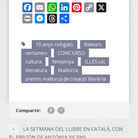
Facebook
Email
WhatsApp
LinkedIn
Pinterest
Copy
X
Link
Print
Messenger
Threads
Compartir
10 anys relligats
Balears
certamen
CONCURSO
cultura
fempinya
ILLES.cat
literatura
Mallorca
premis mallorca de creació literèria
Compartir:
LA SETMANA DEL LLIBRE EN CATALÀ, CON
EL PREGÓN DE ANTÒNIA VICENS