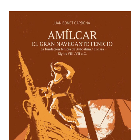
IBIZA EDITIONS
Apartado de correos nº40
Ibiza – Islas Baleares
07800 España
info@ibizaeditions.com
illes@illes.cat