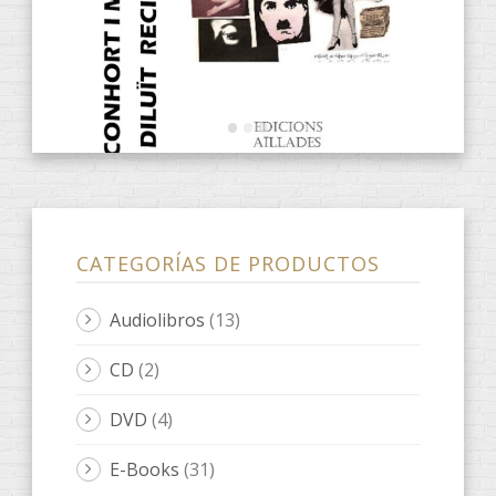
ANACRÈPTICA
(7)
BARBARIA
(3)
fARSA
(2)
ObScena
(1)
ONES DE POESIA
(9)
Quaderns d'artista
(3)
LeOigo
(46)
ILLOTS
(1)
Libros LeOigo
(3)