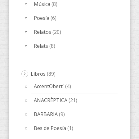
fARSA
(5)
Melqart Editorial
(5)
ObScena
(5)
ONES DE POESIA
(15)
OTROS
(20)
QUADERNS D'ARTISTA
(3)
Novedades editoriales
(68)
Sin categorizar
(1)
Tickets
(1)