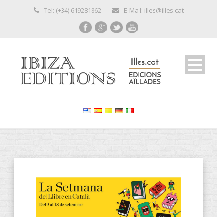
Tel: (+34) 619281862
E-Mail: illes@illes.cat