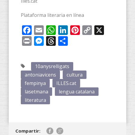
Illes.cat
Plataforma literaria en línea
Facebook
Email
WhatsApp
LinkedIn
Pinterest
Copy
X
Link
Print
Messenger
Threads
Compartir
10anysrelligats
antoniavicens
cultura
fempinya
ILLES.cat
lasetmana
lengua catalana
literatura
Compartir: