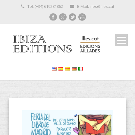
Tel: (+34) 619281862
E-Mail: illes@illes.cat