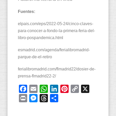
Fuentes:
elpais.com/eps/2022-05-24/cinco-claves-
para-conocer-a-fondo-la-primera-feria-del-
libro-pospandemica.html
esmadrid.com/agenda/ferialibromadrid-
parque-de-el-retiro
ferialibromadrid.com/flmadrid22/dosier-de-
prensa-flmadrid22-2/
Facebook
Email
WhatsApp
LinkedIn
Pinterest
Copy
X
Link
Print
Messenger
Threads
Compartir