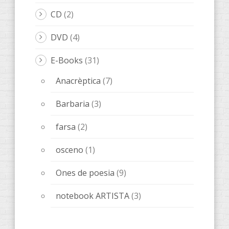
notebook ARTISTA
(3)
leone
(46)
ISOLE
(1)
libri LeOigo
(3)
musica
(8)
poesia
(6)
storie
(20)
Relats
(8)