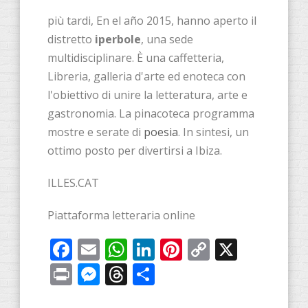
più tardi, En el año 2015, hanno aperto il
distretto
iperbole
, una sede
multidisciplinare. È una caffetteria,
Libreria, galleria d'arte ed enoteca con
l'obiettivo di unire la letteratura, arte e
gastronomia. La pinacoteca programma
mostre e serate di
poesia
. In sintesi, un
ottimo posto per divertirsi a Ibiza.
ILLES.CAT
Piattaforma letteraria online
Facebook
Email
WhatsApp
LinkedIn
Pinterest
Copy
X
Link
Print
Messenger
Threads
Share