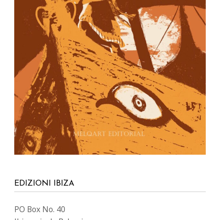
EDIZIONI IBIZA
PO Box No. 40
Ibiza – isole Baleari
07800 Spagna
info@ibizaeditions.com
illes@illes.cat
I NOSTRI WEBS
www.Ibiza-click.com
www.Ibiza-tickets.com
www.ibizaeditions.com
www.tvclick.es
www.destaka.net
www.happy-travelling.es