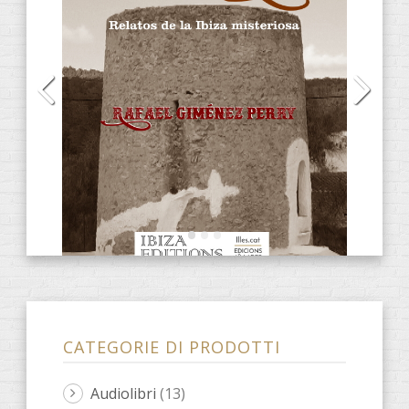
CATEGORIE DI PRODOTTI
Audiolibri
(13)
CD
(2)
DVD
(4)
E-Books
(31)
Anacrèptica
(7)
Barbaria
(3)
farsa
(2)
osceno
(1)
Ones de poesia
(9)