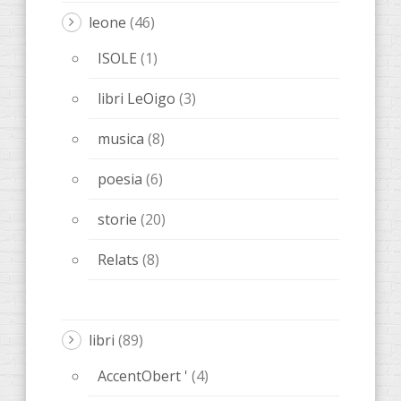
libri
(89)
AccentObert '
(4)
Anacrèptica
(21)
Barbaria
(9)
Bacio di poesia
(1)
farsa
(5)
Editoriale Melqart
(5)
osceno
(5)
Ones de poesia
(15)
ALTRE
(20)