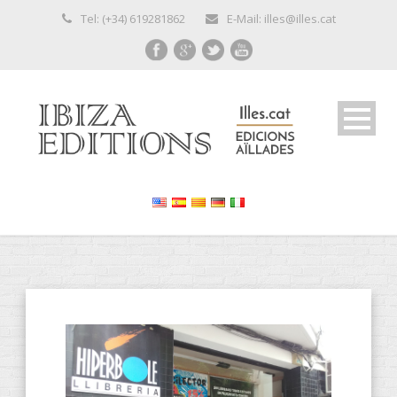
Tel: (+34) 619281862
E-Mail: illes@illes.cat