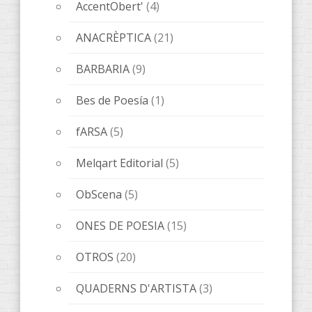
AccentObert'
(4)
ANACRÈPTICA
(21)
BARBARIA
(9)
Bes de Poesía
(1)
fARSA
(5)
Melqart Editorial
(5)
ObScena
(5)
ONES DE POESIA
(15)
OTROS
(20)
QUADERNS D'ARTISTA
(3)