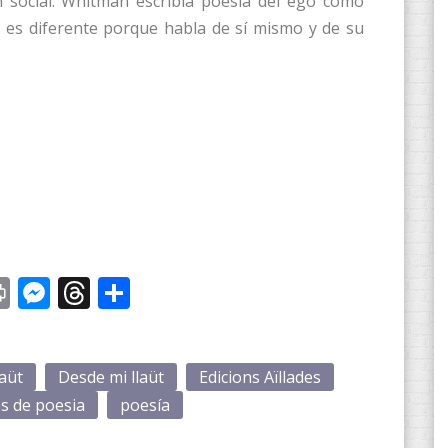
n social. Whitman escribía poesía del ego como
a es diferente porque habla de sí mismo y de su
st
y
Print
Messenger
Threads
Compartir
laüt
Desde mi llaüt
Edicions Aïllades
s de poesia
poesía