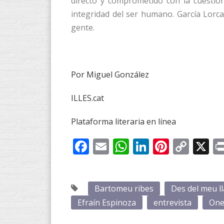
directo y comprometido con la cuestió
integridad del ser humano. García Lorc
gente.
Por Miguel González
ILLES.cat
Plataforma literaria en línea
Facebook
Email
WhatsApp
LinkedIn
Pintere
Cop
X
Link
Bartomeu ribes
Des del meu l
Efraín Espinoza
entrevista
One