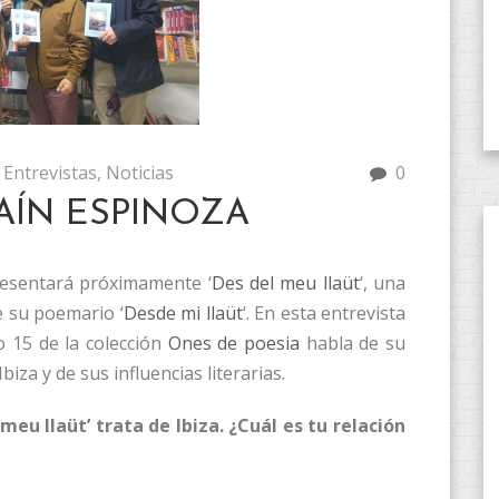
Entrevistas
,
Noticias
0
AÍN ESPINOZA
resentará próximamente ‘
Des del meu llaüt
‘, una
e su poemario ‘
Desde mi llaüt
‘. En esta entrevista
o 15 de la colección
Ones de poesia
habla de su
biza y de sus influencias literarias.
 meu llaüt’ trata de Ibiza. ¿Cuál es tu relación