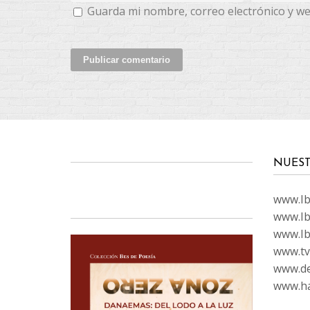
Guarda mi nombre, correo electrónico y w
NUEST
www.Ibi
www.Ib
www.Ib
www.tvc
www.de
www.ha